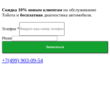
Скидка 10% новым клиентам
на обслуживание
Тойота и
бесплатная
диагностика автомобиля.
Телефон
*
Phone
Записаться
+7(499) 903-09-54
Сигнальный проезд, д. 18
Понедельник-суббота
10:00-21:00
+7(499) 903-09-54
· Главная
· Услуги
· Модели
· Акции
· Работы
· Отзывы
· О нас
· Организациям
· Контакты
· Политика конфиденциальности